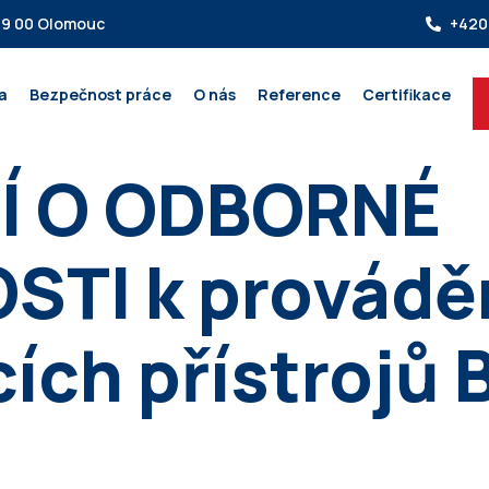
79 00 Olomouc
+420
a
Bezpečnost práce
O nás
Reference
Certifikace
Í O ODBORNÉ
TI k prováděn
cích přístrojů