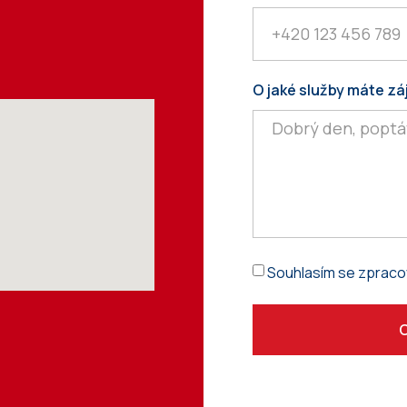
O jaké služby máte z
Souhlasím se zpraco
O