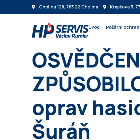
Cholina 128, 783 22 Cholina
Krapkova 3, 7
Úvod
Požární ochran
OSVĚDČEN
ZPŮSOBILOS
oprav hasi
Šuráň