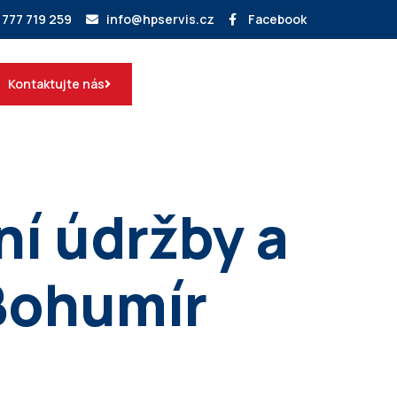
 777 719 259
info@hpservis.cz
Facebook
Kontaktujte nás
í údržby a
 Bohumír