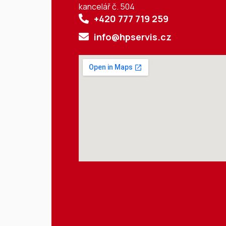
kancelář č. 504
+420 777 719 259
info@hpservis.cz